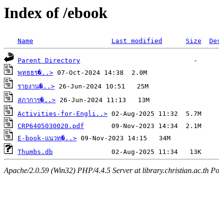
Index of /ebook
Name
Last modified
Size
De
Parent Directory
พุทธธร�..>
รายงาน�..>
สภาการ�..>
Activities-for-Engli..>
CRP6405030020.pdf
E-book-แนวท�..>
Thumbs.db
Apache/2.0.59 (Win32) PHP/4.4.5 Server at library.christian.ac.th Po