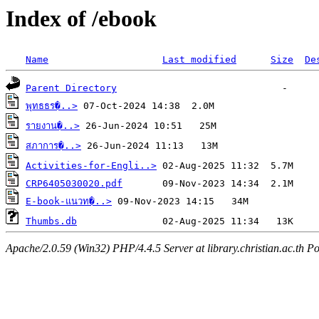
Index of /ebook
Name
Last modified
Size
De
Parent Directory
พุทธธร�..>
รายงาน�..>
สภาการ�..>
Activities-for-Engli..>
CRP6405030020.pdf
E-book-แนวท�..>
Thumbs.db
Apache/2.0.59 (Win32) PHP/4.4.5 Server at library.christian.ac.th Po