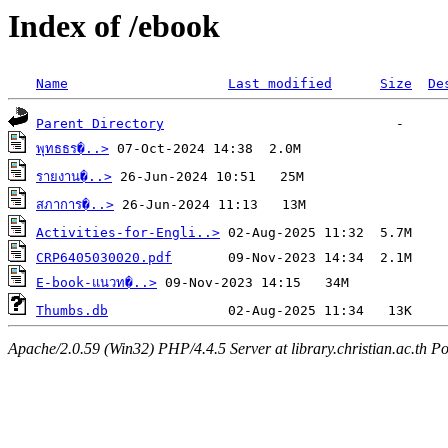
Index of /ebook
Name
Last modified
Size
De
Parent Directory
พุทธธร�..>
รายงาน�..>
สภาการ�..>
Activities-for-Engli..>
CRP6405030020.pdf
E-book-แนวท�..>
Thumbs.db
Apache/2.0.59 (Win32) PHP/4.4.5 Server at library.christian.ac.th Po