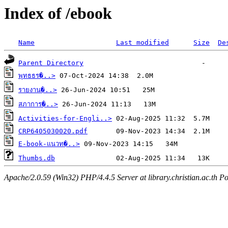
Index of /ebook
Name
Last modified
Size
De
Parent Directory
พุทธธร�..>
รายงาน�..>
สภาการ�..>
Activities-for-Engli..>
CRP6405030020.pdf
E-book-แนวท�..>
Thumbs.db
Apache/2.0.59 (Win32) PHP/4.4.5 Server at library.christian.ac.th Po