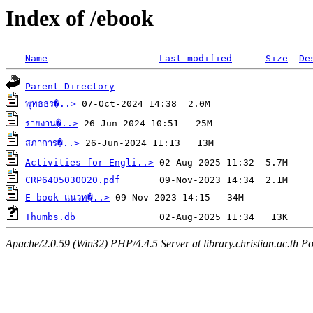
Index of /ebook
Name
Last modified
Size
De
Parent Directory
พุทธธร�..>
รายงาน�..>
สภาการ�..>
Activities-for-Engli..>
CRP6405030020.pdf
E-book-แนวท�..>
Thumbs.db
Apache/2.0.59 (Win32) PHP/4.4.5 Server at library.christian.ac.th Po