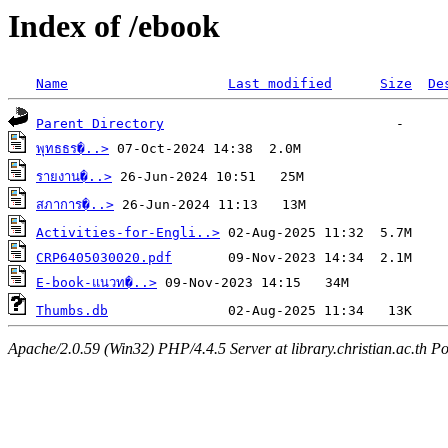
Index of /ebook
Name
Last modified
Size
De
Parent Directory
พุทธธร�..>
รายงาน�..>
สภาการ�..>
Activities-for-Engli..>
CRP6405030020.pdf
E-book-แนวท�..>
Thumbs.db
Apache/2.0.59 (Win32) PHP/4.4.5 Server at library.christian.ac.th Po