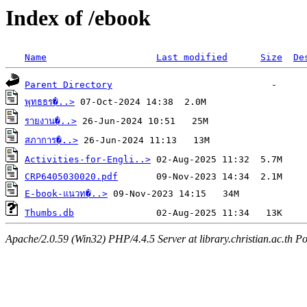
Index of /ebook
Name
Last modified
Size
De
Parent Directory
พุทธธร�..>
รายงาน�..>
สภาการ�..>
Activities-for-Engli..>
CRP6405030020.pdf
E-book-แนวท�..>
Thumbs.db
Apache/2.0.59 (Win32) PHP/4.4.5 Server at library.christian.ac.th Po