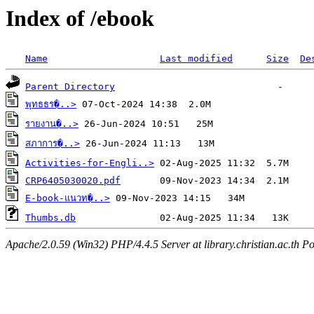
Index of /ebook
Name
Last modified
Size
De
Parent Directory
พุทธธร�..>
รายงาน�..>
สภาการ�..>
Activities-for-Engli..>
CRP6405030020.pdf
E-book-แนวท�..>
Thumbs.db
Apache/2.0.59 (Win32) PHP/4.4.5 Server at library.christian.ac.th Po