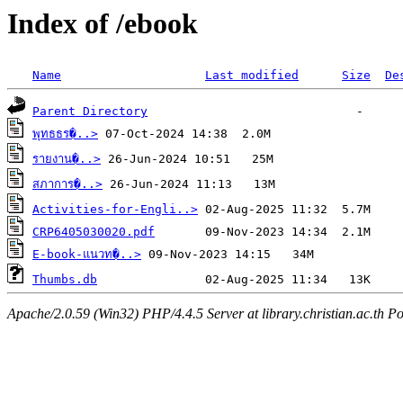
Index of /ebook
Name
Last modified
Size
De
Parent Directory
พุทธธร�..>
รายงาน�..>
สภาการ�..>
Activities-for-Engli..>
CRP6405030020.pdf
E-book-แนวท�..>
Thumbs.db
Apache/2.0.59 (Win32) PHP/4.4.5 Server at library.christian.ac.th Po