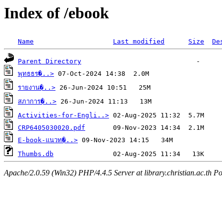
Index of /ebook
Name
Last modified
Size
De
Parent Directory
พุทธธร�..>
รายงาน�..>
สภาการ�..>
Activities-for-Engli..>
CRP6405030020.pdf
E-book-แนวท�..>
Thumbs.db
Apache/2.0.59 (Win32) PHP/4.4.5 Server at library.christian.ac.th Po