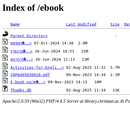
Index of /ebook
Name
Last modified
Size
De
Parent Directory
พุทธธร�..>
รายงาน�..>
สภาการ�..>
Activities-for-Engli..>
CRP6405030020.pdf
E-book-แนวท�..>
Thumbs.db
Apache/2.0.59 (Win32) PHP/4.4.5 Server at library.christian.ac.th Po