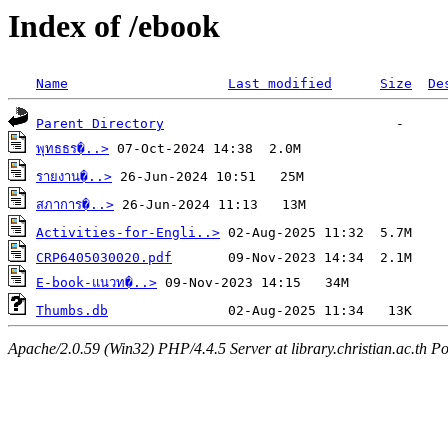
Index of /ebook
Name
Last modified
Size
De
Parent Directory
พุทธธร�..>
รายงาน�..>
สภาการ�..>
Activities-for-Engli..>
CRP6405030020.pdf
E-book-แนวท�..>
Thumbs.db
Apache/2.0.59 (Win32) PHP/4.4.5 Server at library.christian.ac.th Po