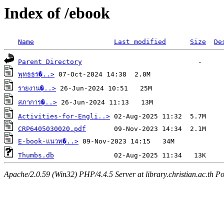
Index of /ebook
Name
Last modified
Size
De
Parent Directory
พุทธธร�..>
รายงาน�..>
สภาการ�..>
Activities-for-Engli..>
CRP6405030020.pdf
E-book-แนวท�..>
Thumbs.db
Apache/2.0.59 (Win32) PHP/4.4.5 Server at library.christian.ac.th Po