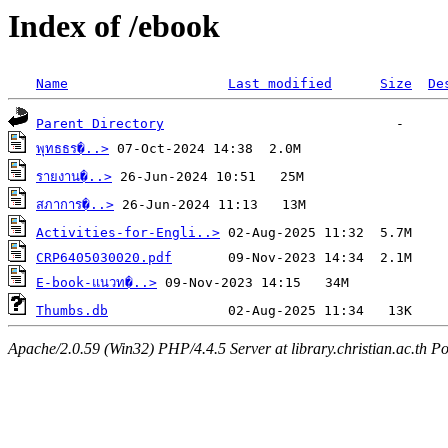
Index of /ebook
Name
Last modified
Size
De
Parent Directory
พุทธธร�..>
รายงาน�..>
สภาการ�..>
Activities-for-Engli..>
CRP6405030020.pdf
E-book-แนวท�..>
Thumbs.db
Apache/2.0.59 (Win32) PHP/4.4.5 Server at library.christian.ac.th Po