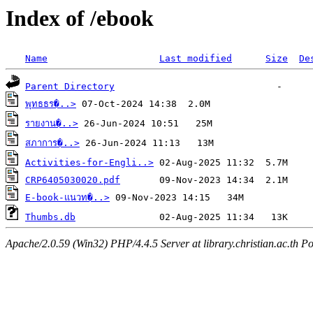
Index of /ebook
Name
Last modified
Size
De
Parent Directory
พุทธธร�..>
รายงาน�..>
สภาการ�..>
Activities-for-Engli..>
CRP6405030020.pdf
E-book-แนวท�..>
Thumbs.db
Apache/2.0.59 (Win32) PHP/4.4.5 Server at library.christian.ac.th Po