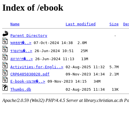
Index of /ebook
Name
Last modified
Size
De
Parent Directory
พุทธธร�..>
รายงาน�..>
สภาการ�..>
Activities-for-Engli..>
CRP6405030020.pdf
E-book-แนวท�..>
Thumbs.db
Apache/2.0.59 (Win32) PHP/4.4.5 Server at library.christian.ac.th Po