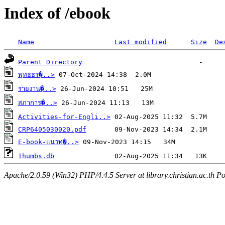
Index of /ebook
Name
Last modified
Size
De
Parent Directory
พุทธธร�..>
รายงาน�..>
สภาการ�..>
Activities-for-Engli..>
CRP6405030020.pdf
E-book-แนวท�..>
Thumbs.db
Apache/2.0.59 (Win32) PHP/4.4.5 Server at library.christian.ac.th Po