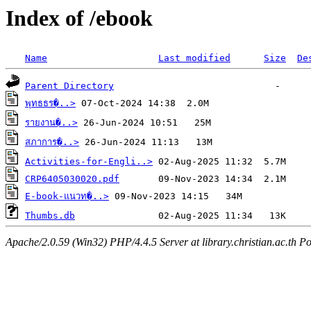
Index of /ebook
Name
Last modified
Size
De
Parent Directory
พุทธธร�..>
รายงาน�..>
สภาการ�..>
Activities-for-Engli..>
CRP6405030020.pdf
E-book-แนวท�..>
Thumbs.db
Apache/2.0.59 (Win32) PHP/4.4.5 Server at library.christian.ac.th Po