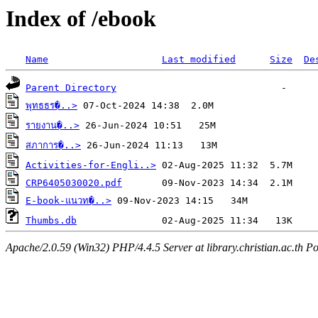
Index of /ebook
Name
Last modified
Size
De
Parent Directory
พุทธธร�..>
รายงาน�..>
สภาการ�..>
Activities-for-Engli..>
CRP6405030020.pdf
E-book-แนวท�..>
Thumbs.db
Apache/2.0.59 (Win32) PHP/4.4.5 Server at library.christian.ac.th Po