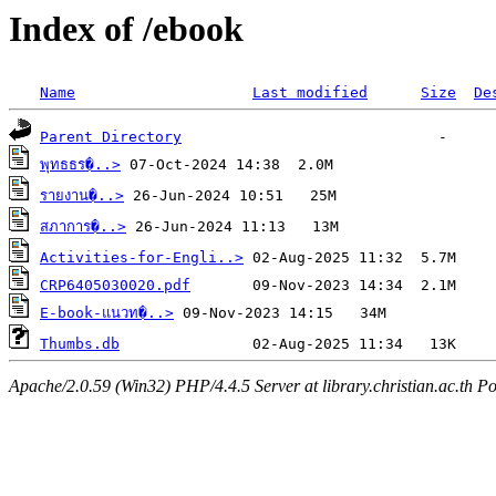
Index of /ebook
Name
Last modified
Size
De
Parent Directory
พุทธธร�..>
รายงาน�..>
สภาการ�..>
Activities-for-Engli..>
CRP6405030020.pdf
E-book-แนวท�..>
Thumbs.db
Apache/2.0.59 (Win32) PHP/4.4.5 Server at library.christian.ac.th Po