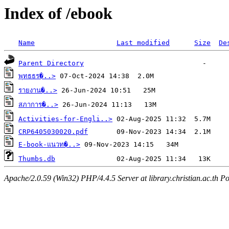
Index of /ebook
Name
Last modified
Size
De
Parent Directory
พุทธธร�..>
รายงาน�..>
สภาการ�..>
Activities-for-Engli..>
CRP6405030020.pdf
E-book-แนวท�..>
Thumbs.db
Apache/2.0.59 (Win32) PHP/4.4.5 Server at library.christian.ac.th Po