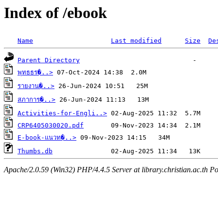
Index of /ebook
Name
Last modified
Size
De
Parent Directory
พุทธธร�..>
รายงาน�..>
สภาการ�..>
Activities-for-Engli..>
CRP6405030020.pdf
E-book-แนวท�..>
Thumbs.db
Apache/2.0.59 (Win32) PHP/4.4.5 Server at library.christian.ac.th Po