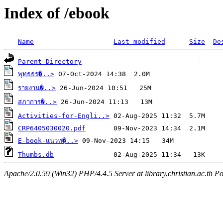
Index of /ebook
Name
Last modified
Size
De
Parent Directory
พุทธธร�..>
รายงาน�..>
สภาการ�..>
Activities-for-Engli..>
CRP6405030020.pdf
E-book-แนวท�..>
Thumbs.db
Apache/2.0.59 (Win32) PHP/4.4.5 Server at library.christian.ac.th Po