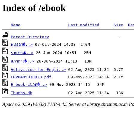
Index of /ebook
Name
Last modified
Size
De
Parent Directory
พุทธธร�..>
รายงาน�..>
สภาการ�..>
Activities-for-Engli..>
CRP6405030020.pdf
E-book-แนวท�..>
Thumbs.db
Apache/2.0.59 (Win32) PHP/4.4.5 Server at library.christian.ac.th Po