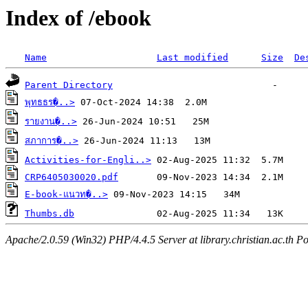
Index of /ebook
Name
Last modified
Size
De
Parent Directory
พุทธธร�..>
รายงาน�..>
สภาการ�..>
Activities-for-Engli..>
CRP6405030020.pdf
E-book-แนวท�..>
Thumbs.db
Apache/2.0.59 (Win32) PHP/4.4.5 Server at library.christian.ac.th Po