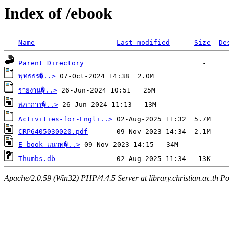
Index of /ebook
Name
Last modified
Size
De
Parent Directory
พุทธธร�..>
รายงาน�..>
สภาการ�..>
Activities-for-Engli..>
CRP6405030020.pdf
E-book-แนวท�..>
Thumbs.db
Apache/2.0.59 (Win32) PHP/4.4.5 Server at library.christian.ac.th Po