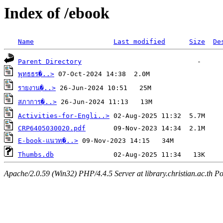
Index of /ebook
Name
Last modified
Size
De
Parent Directory
พุทธธร�..>
รายงาน�..>
สภาการ�..>
Activities-for-Engli..>
CRP6405030020.pdf
E-book-แนวท�..>
Thumbs.db
Apache/2.0.59 (Win32) PHP/4.4.5 Server at library.christian.ac.th Po