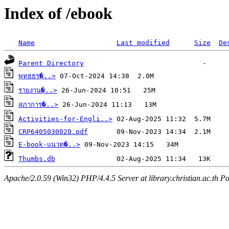
Index of /ebook
Name
Last modified
Size
De
Parent Directory
พุทธธร�..>
รายงาน�..>
สภาการ�..>
Activities-for-Engli..>
CRP6405030020.pdf
E-book-แนวท�..>
Thumbs.db
Apache/2.0.59 (Win32) PHP/4.4.5 Server at library.christian.ac.th Po