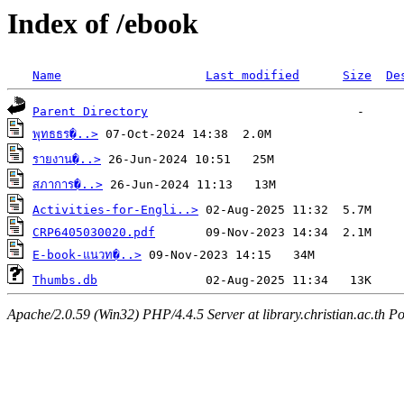
Index of /ebook
Name
Last modified
Size
De
Parent Directory
พุทธธร�..>
รายงาน�..>
สภาการ�..>
Activities-for-Engli..>
CRP6405030020.pdf
E-book-แนวท�..>
Thumbs.db
Apache/2.0.59 (Win32) PHP/4.4.5 Server at library.christian.ac.th Po