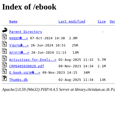
Index of /ebook
Name
Last modified
Size
De
Parent Directory
พุทธธร�..>
รายงาน�..>
สภาการ�..>
Activities-for-Engli..>
CRP6405030020.pdf
E-book-แนวท�..>
Thumbs.db
Apache/2.0.59 (Win32) PHP/4.4.5 Server at library.christian.ac.th Po