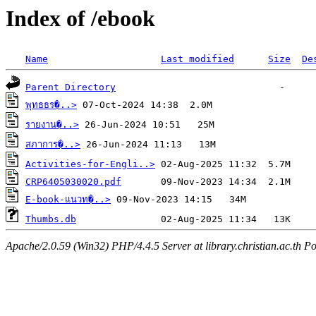
Index of /ebook
Name
Last modified
Size
De
Parent Directory
พุทธธร�..>
รายงาน�..>
สภาการ�..>
Activities-for-Engli..>
CRP6405030020.pdf
E-book-แนวท�..>
Thumbs.db
Apache/2.0.59 (Win32) PHP/4.4.5 Server at library.christian.ac.th Po