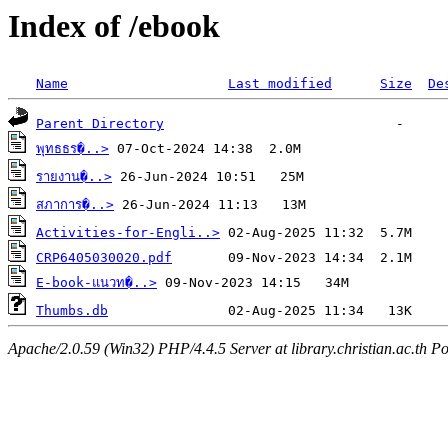
Index of /ebook
Name
Last modified
Size
De
Parent Directory
พุทธธร�..>
รายงาน�..>
สภาการ�..>
Activities-for-Engli..>
CRP6405030020.pdf
E-book-แนวท�..>
Thumbs.db
Apache/2.0.59 (Win32) PHP/4.4.5 Server at library.christian.ac.th Po