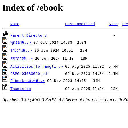
Index of /ebook
Name
Last modified
Size
De
Parent Directory
พุทธธร�..>
รายงาน�..>
สภาการ�..>
Activities-for-Engli..>
CRP6405030020.pdf
E-book-แนวท�..>
Thumbs.db
Apache/2.0.59 (Win32) PHP/4.4.5 Server at library.christian.ac.th Po