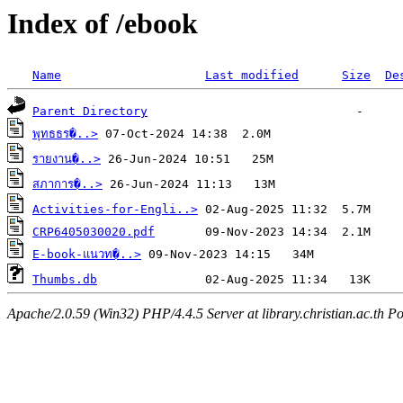
Index of /ebook
Name
Last modified
Size
De
Parent Directory
พุทธธร�..>
รายงาน�..>
สภาการ�..>
Activities-for-Engli..>
CRP6405030020.pdf
E-book-แนวท�..>
Thumbs.db
Apache/2.0.59 (Win32) PHP/4.4.5 Server at library.christian.ac.th Po