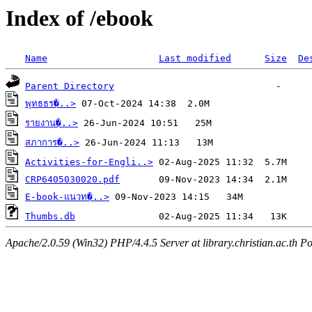
Index of /ebook
Name
Last modified
Size
De
Parent Directory
พุทธธร�..>
รายงาน�..>
สภาการ�..>
Activities-for-Engli..>
CRP6405030020.pdf
E-book-แนวท�..>
Thumbs.db
Apache/2.0.59 (Win32) PHP/4.4.5 Server at library.christian.ac.th Po