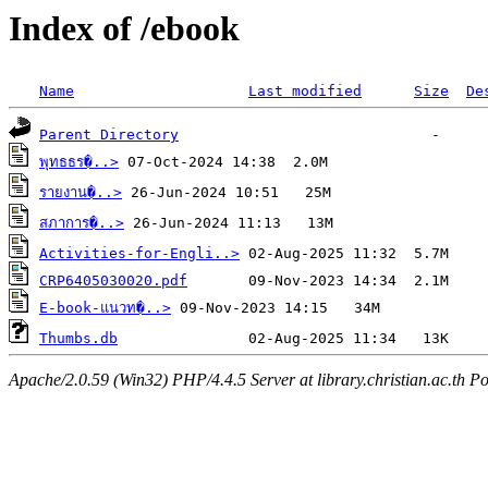
Index of /ebook
Name
Last modified
Size
De
Parent Directory
พุทธธร�..>
รายงาน�..>
สภาการ�..>
Activities-for-Engli..>
CRP6405030020.pdf
E-book-แนวท�..>
Thumbs.db
Apache/2.0.59 (Win32) PHP/4.4.5 Server at library.christian.ac.th Po