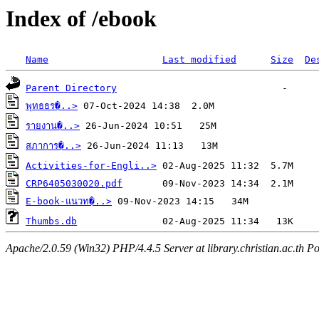
Index of /ebook
Name
Last modified
Size
De
Parent Directory
พุทธธร�..>
รายงาน�..>
สภาการ�..>
Activities-for-Engli..>
CRP6405030020.pdf
E-book-แนวท�..>
Thumbs.db
Apache/2.0.59 (Win32) PHP/4.4.5 Server at library.christian.ac.th Po