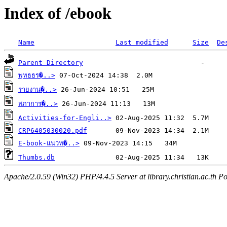
Index of /ebook
Name
Last modified
Size
De
Parent Directory
พุทธธร�..>
รายงาน�..>
สภาการ�..>
Activities-for-Engli..>
CRP6405030020.pdf
E-book-แนวท�..>
Thumbs.db
Apache/2.0.59 (Win32) PHP/4.4.5 Server at library.christian.ac.th Po