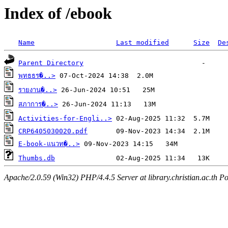
Index of /ebook
Name
Last modified
Size
De
Parent Directory
พุทธธร�..>
รายงาน�..>
สภาการ�..>
Activities-for-Engli..>
CRP6405030020.pdf
E-book-แนวท�..>
Thumbs.db
Apache/2.0.59 (Win32) PHP/4.4.5 Server at library.christian.ac.th Po