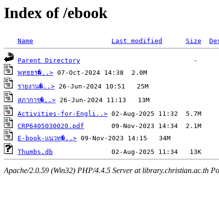
Index of /ebook
Name
Last modified
Size
De
Parent Directory
พุทธธร�..>
รายงาน�..>
สภาการ�..>
Activities-for-Engli..>
CRP6405030020.pdf
E-book-แนวท�..>
Thumbs.db
Apache/2.0.59 (Win32) PHP/4.4.5 Server at library.christian.ac.th Po