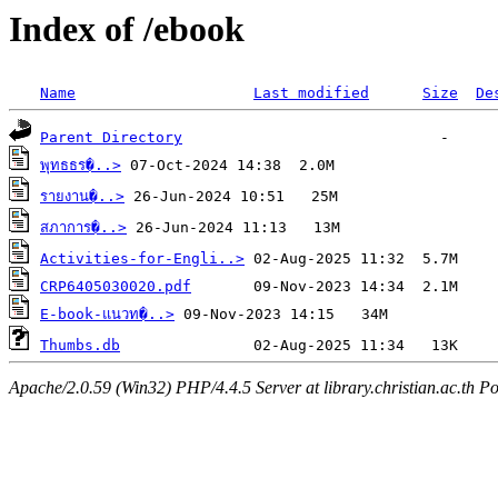
Index of /ebook
Name
Last modified
Size
De
Parent Directory
พุทธธร�..>
รายงาน�..>
สภาการ�..>
Activities-for-Engli..>
CRP6405030020.pdf
E-book-แนวท�..>
Thumbs.db
Apache/2.0.59 (Win32) PHP/4.4.5 Server at library.christian.ac.th Po