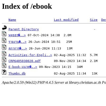
Index of /ebook
Name
Last modified
Size
De
Parent Directory
พุทธธร�..>
รายงาน�..>
สภาการ�..>
Activities-for-Engli..>
CRP6405030020.pdf
E-book-แนวท�..>
Thumbs.db
Apache/2.0.59 (Win32) PHP/4.4.5 Server at library.christian.ac.th Po