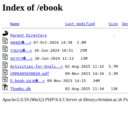
Index of /ebook
Name
Last modified
Size
De
Parent Directory
พุทธธร�..>
รายงาน�..>
สภาการ�..>
Activities-for-Engli..>
CRP6405030020.pdf
E-book-แนวท�..>
Thumbs.db
Apache/2.0.59 (Win32) PHP/4.4.5 Server at library.christian.ac.th Po