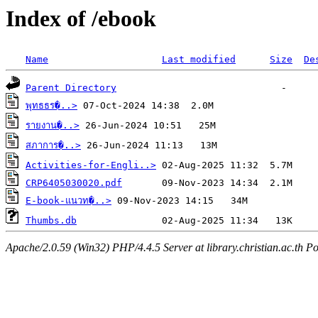
Index of /ebook
Name
Last modified
Size
De
Parent Directory
พุทธธร�..>
รายงาน�..>
สภาการ�..>
Activities-for-Engli..>
CRP6405030020.pdf
E-book-แนวท�..>
Thumbs.db
Apache/2.0.59 (Win32) PHP/4.4.5 Server at library.christian.ac.th Po