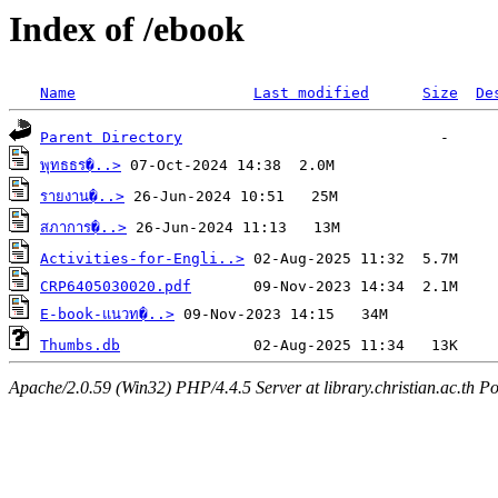
Index of /ebook
Name
Last modified
Size
De
Parent Directory
พุทธธร�..>
รายงาน�..>
สภาการ�..>
Activities-for-Engli..>
CRP6405030020.pdf
E-book-แนวท�..>
Thumbs.db
Apache/2.0.59 (Win32) PHP/4.4.5 Server at library.christian.ac.th Po