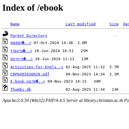
Index of /ebook
Name
Last modified
Size
De
Parent Directory
พุทธธร�..>
รายงาน�..>
สภาการ�..>
Activities-for-Engli..>
CRP6405030020.pdf
E-book-แนวท�..>
Thumbs.db
Apache/2.0.59 (Win32) PHP/4.4.5 Server at library.christian.ac.th Po