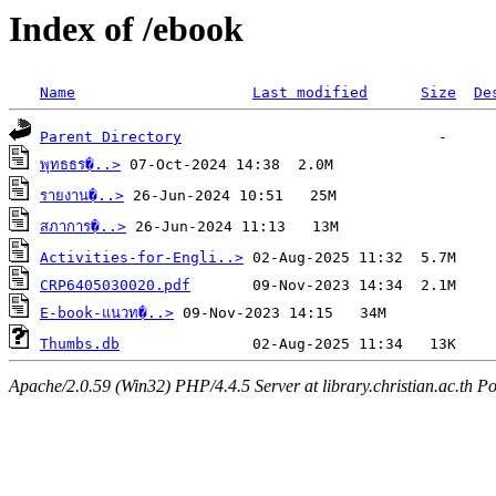
Index of /ebook
Name
Last modified
Size
De
Parent Directory
พุทธธร�..>
รายงาน�..>
สภาการ�..>
Activities-for-Engli..>
CRP6405030020.pdf
E-book-แนวท�..>
Thumbs.db
Apache/2.0.59 (Win32) PHP/4.4.5 Server at library.christian.ac.th Po