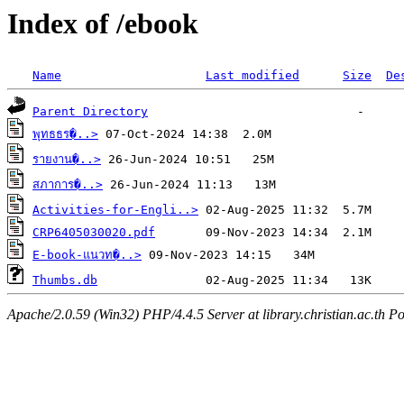
Index of /ebook
Name
Last modified
Size
De
Parent Directory
พุทธธร�..>
รายงาน�..>
สภาการ�..>
Activities-for-Engli..>
CRP6405030020.pdf
E-book-แนวท�..>
Thumbs.db
Apache/2.0.59 (Win32) PHP/4.4.5 Server at library.christian.ac.th Po