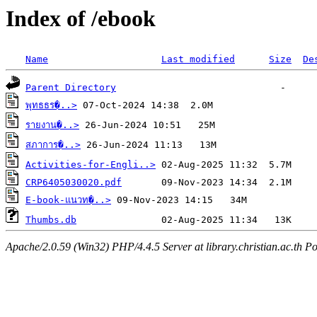
Index of /ebook
Name
Last modified
Size
De
Parent Directory
พุทธธร�..>
รายงาน�..>
สภาการ�..>
Activities-for-Engli..>
CRP6405030020.pdf
E-book-แนวท�..>
Thumbs.db
Apache/2.0.59 (Win32) PHP/4.4.5 Server at library.christian.ac.th Po